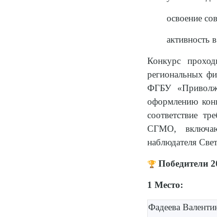
освоение со
активность 
Конкурс проход
региональных фил
ФГБУ «Приволжс
оформлению конк
соответствие тр
СГМО, включаю
наблюдателя Свет
Победители 2
🏆
1 Место:
Фадеева Валентин