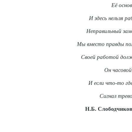
Её осно
И здесь нельзя р
Неправильный заме
Мы вместо правды по
Своей работой долж
Он часовой
И если что-то гд
Сигнал трево
Н.Б. Слободчико