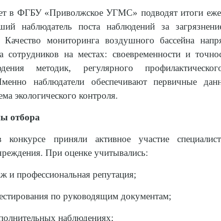
лет в ФГБУ «Приволжское УГМС» подводят итоги еже
ший наблюдатель поста наблюдений за загрязнени
. Качество мониторинга воздушного бассейна напр
а сотрудников на местах: своевременности и точно
юдения методик, регулярного профилактическог
Именно наблюдатели обеспечивают первичные дан
тема экологического контроля.
пы отбора
конкурсе приняли активное участие специалис
чреждения. При оценке учитывались:
аж и профессиональная репутация;
тестирования по руководящим документам;
ополнительных наблюдениях;