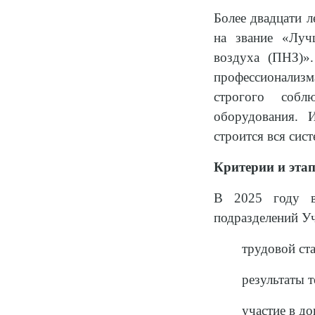
Более двадцати 
на звание «Луч
воздуха (ПНЗ)»
профессионализм
строгого собл
оборудования. 
строится вся сис
Критерии и эта
В 2025 году в 
подразделений У
трудовой ст
результаты 
участие в д