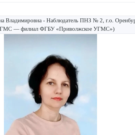
на Владимировна - Наблюдатель ПНЗ № 2, г.о. Оренбу
ЦГМС — филиал ФГБУ «Приволжское УГМС»)