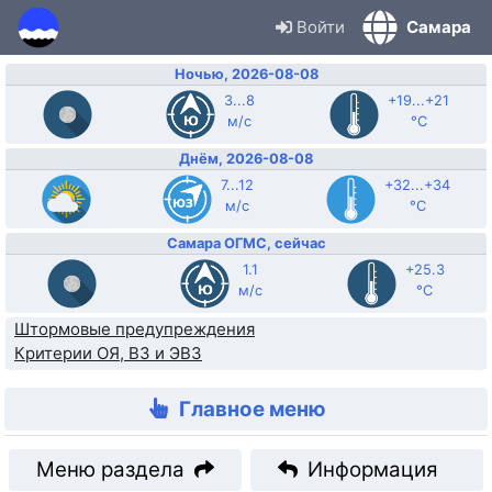
Войти
Самара
Ночью, 2026-08-08
3...8
+19...+21
м/с
°C
Днём, 2026-08-08
7...12
+32...+34
м/с
°C
Самара ОГМС, сейчас
1.1
+25.3
м/с
°C
Штормовые предупреждения
Критерии ОЯ, ВЗ и ЭВЗ
Главное меню
Меню раздела
Информация