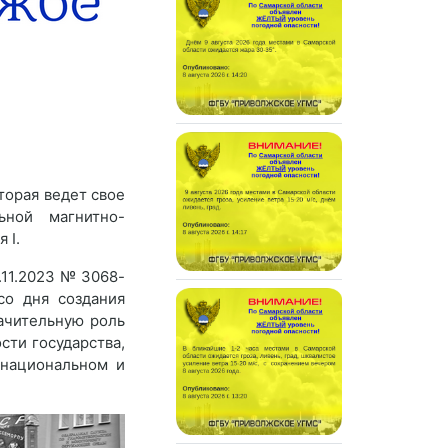
торая ведет свое
ьной магнитно-
я I.
.11.2023 № 3068-
со дня создания
ачительную роль
сти государства,
 национальном и