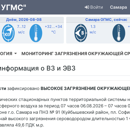
 УГМС"
Войти
Самара
Днём, 2026-08-08
Самара ОГМС, сейчас
7...12
+32...+34
1.3
+
м/с
°C
м/с
ОГИЯ
МОНИТОРИНГ ЗАГРЯЗНЕНИЯ ОКРУЖАЮЩЕЙ С
информация о ВЗ и ЭВЗ
сти
зафиксировано
ВЫСОКОЕ ЗАГРЯЗНЕНИЕ ОКРУЖАЮЩЕЙ
ических стационарных пунктов территориальной системы 
ферного воздуха за период 07 часов 06.08.2026 – 07 часов 0
не г.о. Самара на ПНЗ № 91 (Куйбышевский район, пл. Софи
учай высокого загрязнения сероводородом длительностью 1 
авляла 49,6 ПДК м.р.