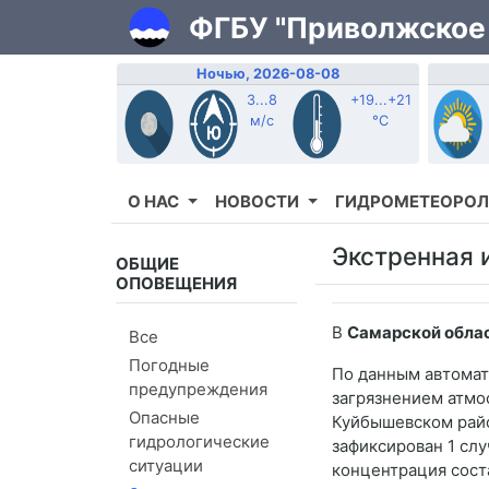
ФГБУ "Приволжское
Ночью, 2026-08-08
3...8
+19...+21
м/с
°C
О НАС
НОВОСТИ
ГИДРОМЕТЕОРОЛ
Экстренная 
ОБЩИЕ
ОПОВЕЩЕНИЯ
В
Самарской обла
Все
Погодные
По данным автомат
предупреждения
загрязнением атмос
Опасные
Куйбышевском райо
гидрологические
зафиксирован 1 сл
ситуации
концентрация сост