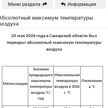
Меню раздела
Информация
Абсолютный максимум температуры
воздуха
20 мая 2026 года в Самарской области был
перекрыт абсолютный максимум температуры
воздуха
Значение
предыдущего
Максимальная
максимума
температура
Отклонение
Метеостанции
°
температуры
воздуха в 2026
в
С
°
°
воздуха,
С/
г.
С
год