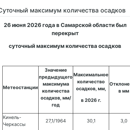
Суточный максимум количества осадков
26
июня 2026 года в Самарской области был
перекрыт
суточный максимум количества осадков
Значение
Максимальное
предыдущего
количество
максимума
Отклоне
Метеостанции
осадков, мм,
количества
в мм
осадков, мм/
в 2026 г.
год
Кинель-
2
7
,1/
196
4
30
,
1
3
,
0
Черкассы