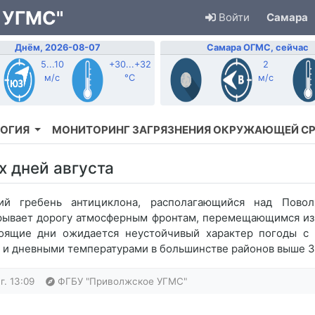
 УГМС"
Войти
Самара
Днём, 2026-08-07
Самара ОГМС, сейчас
5...10
+30...+32
2
м/с
°C
м/с
ОГИЯ
МОНИТОРИНГ ЗАГРЯЗНЕНИЯ ОКРУЖАЮЩЕЙ С
х дней августа
ебень антициклона, располагающийся над Поволж
рывает дорогу атмосферным фронтам, перемещающимся из
оящие дни ожидается неустойчивый характер погоды с
 и дневными температурами в большинстве районов выше 3
г. 13:09
ФГБУ "Приволжское УГМС"