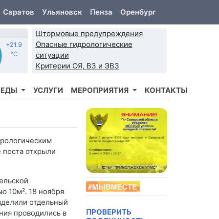
Саратов
Ульяновск
Пенза
Оренбург
Штормовые предупреждения
Опасные гидрологические
+21.9
°C
ситуации
Критерии ОЯ, ВЗ и ЭВЗ
РЕДЫ
УСЛУГИ
МЕРОПРИЯТИЯ
КОНТАКТЫ
еорологическим
е поста открыли
ельской
 10м². 18 ноября
выделили отдельный
ПРОВЕРИТЬ
ения проводились в