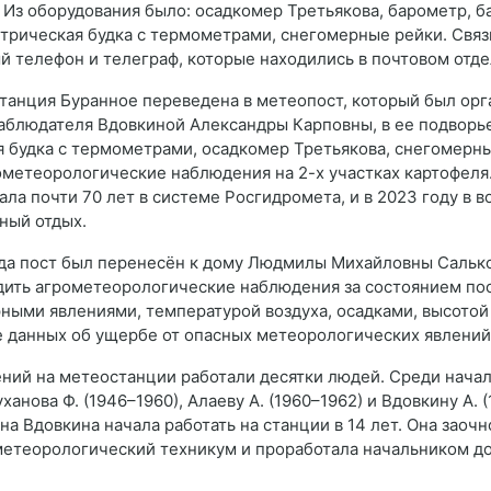
Из оборудования было: осадкомер Третьякова, барометр, ба
трическая будка с термометрами, снегомерные рейки. Связ
й телефон и телеграф, которые находились в почтовом отде
станция Буранное переведена в метеопост, который был орг
аблюдателя Вдовкиной Александры Карповны, в ее подворь
 будка с термометрами, осадкомер Третьякова, снегомерны
ометеорологические наблюдения на 2-х участках картофеля
ла почти 70 лет в системе Росгидромета, и в 2023 году в в
ный отдых.
ода пост был перенесён к дому Людмилы Михайловны Салько
ить агрометеорологические наблюдения за состоянием пос
рными явлениями, температурой воздуха, осадками, высото
ре данных об ущербе от опасных метеорологических явлений
ений на метеостанции работали десятки людей. Среди нача
анова Ф. (1946–1960), Алаеву А. (1960–1962) и Вдовкину А. (
а Вдовкина начала работать на станции в 14 лет. Она заоч
етеорологический техникум и проработала начальником до