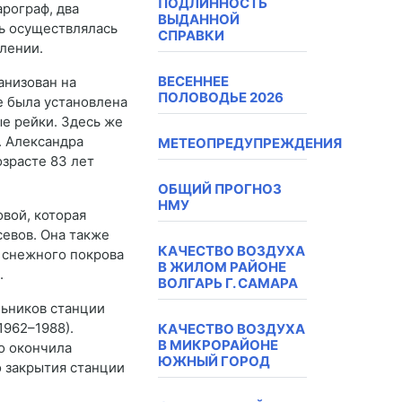
ПОДЛИННОСТЬ
рограф, два
ВЫДАННОЙ
ь осуществлялась
СПРАВКИ
лении.
ВЕСЕННЕЕ
анизован на
ПОЛОВОДЬЕ 2026
е была установлена
е рейки. Здесь же
. Александра
МЕТЕОПРЕДУПРЕЖДЕНИЯ
озрасте 83 лет
ОБЩИЙ ПРОГНОЗ
НМУ
вой, которая
евов. Она также
КАЧЕСТВО ВОЗДУХА
й снежного покрова
В ЖИЛОМ РАЙОНЕ
.
ВОЛГАРЬ Г. САМАРА
льников станции
1962–1988).
КАЧЕСТВО ВОЗДУХА
В МИКРОРАЙОНЕ
но окончила
ЮЖНЫЙ ГОРОД
 закрытия станции