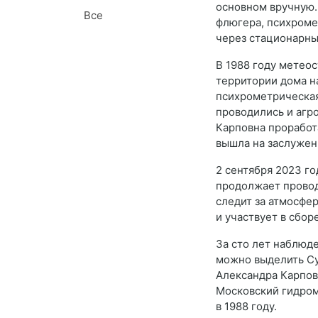
основном вручную. 
Все
флюгера, психроме
через стационарны
В 1988 году метео
территории дома н
психрометрическая
проводились и агр
Карповна проработа
вышла на заслужен
2 сентября 2023 г
продолжает провод
следит за атмосфе
и участвует в сбо
За сто лет наблюд
можно выделить Сух
Александра Карповн
Московский гидром
в 1988 году.