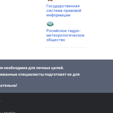
Государственная
система правовой
информации
Росийское гидро-
метеорологическое
общество
я необходима для личных целей.
ованные специалисты подготовят их для
зательна!
г