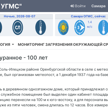
 УГМС"
Войти
Самара
Ночью, 2026-08-07
Самара ОГМС, сейчас
1.4
м/с
ОГИЯ
МОНИТОРИНГ ЗАГРЯЗНЕНИЯ ОКРУЖАЮЩЕЙ С
уранное - 100 лет
 в Соль-Илецком районе Оренбургской области в селе с мет
, был организован метеопост, а 1 декабря 1937 года на баз
ь в деревянном одноэтажном доме, который принадлежал с
 служебное помещение был выделен один кабинет площадью
анцию перенесли на 100 м к юго-востоку, а для персонала 
уже из пяти человек, смена длилась по 12 часов. Все измер