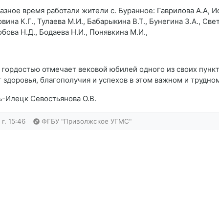
зное время работали жители с. Буранное: Гаврилова А.А, Ис
вина К.Г., Тулаева М.И., Бабарыкина В.Т., Бунегина З.А., Све
бова Н.Д., Бодаева Н.И., Понявкина М.И.,
 гордостью отмечает вековой юбилей одного из своих пунк
здоровья, благополучия и успехов в этом важном и трудном
-Илецк Севостьянова О.В.
г. 15:46
ФГБУ "Приволжское УГМС"