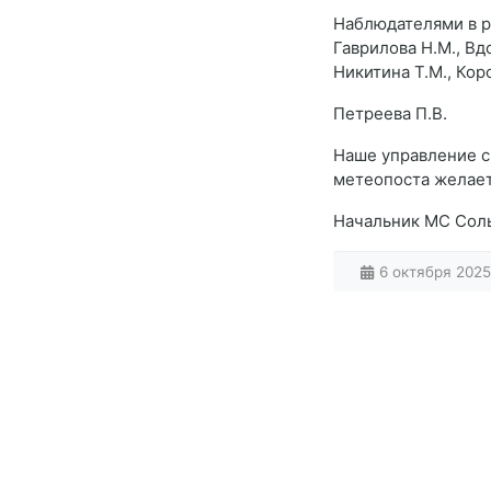
Наблюдателями в ра
Гаврилова Н.М., Вдо
Никитина Т.М., Коро
Петреева П.В.
Наше управление с
метеопоста желает 
Начальник МС Соль
6 октября 2025 