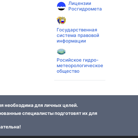
Лицензии
Росгидромета
Государственная
система правовой
информации
Росийское гидро-
метеорологическое
общество
я необходима для личных целей.
ованные специалисты подготовят их для
зательна!