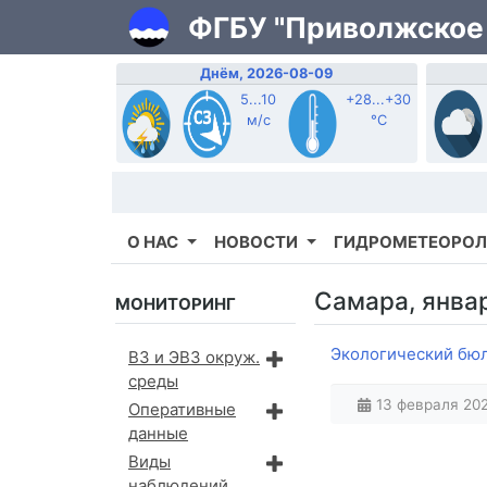
ФГБУ "Приволжское
Днём, 2026-08-09
5...10
+28...+30
м/с
°C
О НАС
НОВОСТИ
ГИДРОМЕТЕОРОЛ
Самара, январ
МОНИТОРИНГ
Экологический бюлл
ВЗ и ЭВЗ окруж.
среды
13 февраля 202
Оперативные
данные
Виды
наблюдений