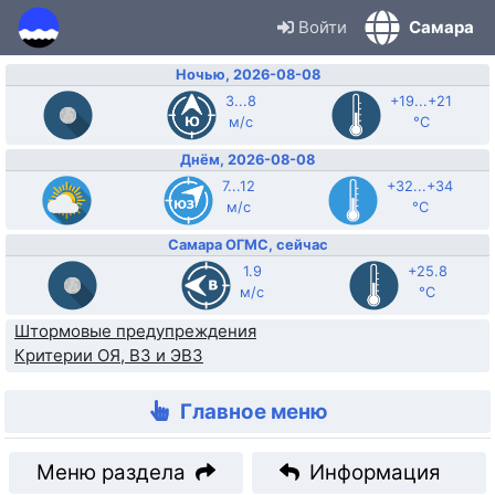
Войти
Самара
Ночью, 2026-08-08
3...8
+19...+21
м/с
°C
Днём, 2026-08-08
7...12
+32...+34
м/с
°C
Самара ОГМС, сейчас
1.9
+25.8
м/с
°C
Штормовые предупреждения
Критерии ОЯ, ВЗ и ЭВЗ
Главное меню
Меню раздела
Информация