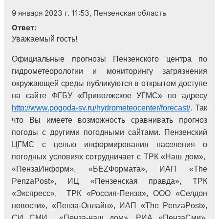
9 января 2023 г. 11:53, Пензенская область
Ответ:
Уважаемый гость!
Официальные прогнозы Пензенского центра по
гидрометеорологии и мониторингу загрязнения
окружающей среды публикуются в открытом доступе
на сайте ФГБУ «Приволжское УГМС» по адресу
http://www.pogoda-sv.ru/hydrometeocenter/forecast/
. Так
что Вы имеете возможность сравнивать прогноз
погоды с другими погодными сайтами. Пензенский
ЦГМС с целью информирования населения о
погодных условиях сотрудничает с ТРК «Наш дом»,
«ПензаИнформ», «БEZФормата», ИАП «The
PenzaPost», ИЦ «Пензенская правда», ТРК
«Экспресс», ТРК «Россия-Пенза», ООО «Селдон
новости», «Пенза-Онлайн», ИАП «The PenzaPost»,
СИ СМИ «Пенза-наш дом», РИА «ПензаСми».