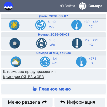
Войти
Самара
Днём, 2026-08-07
5...10
+30...+32
м/с
°C
Ночью, 2026-08-08
3...8
+19...+21
м/с
°C
Самара ОГМС, сейчас
1.4
+27.8
м/с
°C
Штормовые предупреждения
Критерии ОЯ, ВЗ и ЭВЗ
Главное меню
Меню раздела
Информация