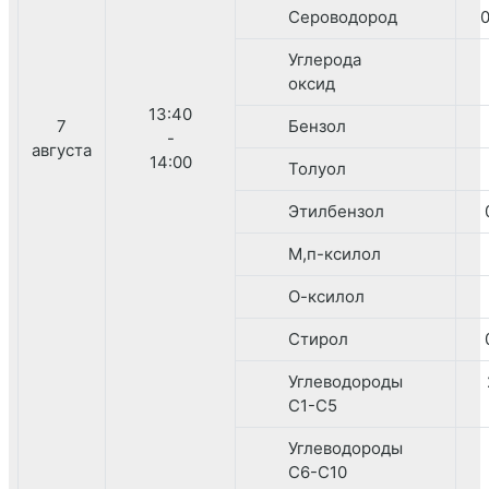
Сероводород
0
Углерода
оксид
13:40
7
Бензол
-
августа
14:00
Толуол
Этилбензол
М,п-ксилол
О-ксилол
Стирол
Углеводороды
C1-C5
Углеводороды
C6-C10