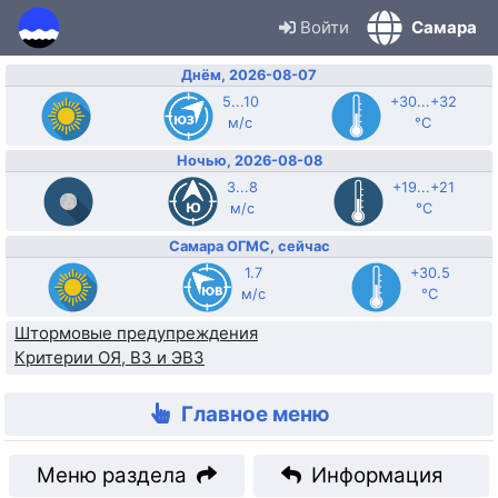
Войти
Самара
Днём, 2026-08-07
5...10
+30...+32
м/с
°C
Ночью, 2026-08-08
3...8
+19...+21
м/с
°C
Самара ОГМС, сейчас
1.7
+30.5
м/с
°C
Штормовые предупреждения
Критерии ОЯ, ВЗ и ЭВЗ
Главное меню
Меню раздела
Информация