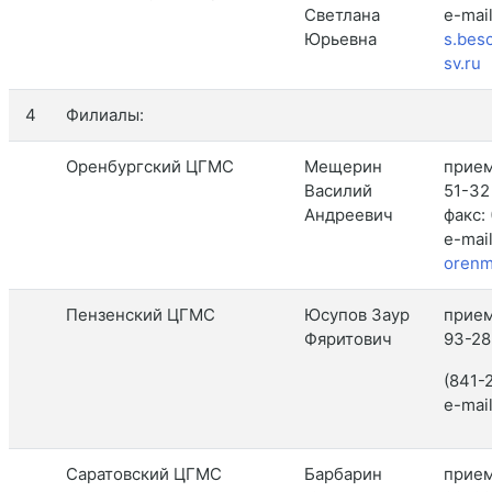
Светлана
e-mail
Юрьевна
s.bes
sv.ru
4
Филиалы:
Оренбургский ЦГМС
Мещерин
прием
Василий
51-32
Андреевич
факс:
e-mail
orenm
Пензенский ЦГМС
Юсупов Заур
прием
Фяритович
93-28
(841-
e-mai
Саратовский ЦГМС
Барбарин
прием