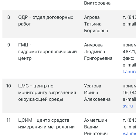
Викторовна
8
ОДР - отдел договорных
Агрова
т. (8
работ
Татьяна
e-mai
Борисовна
9
ГМЦ -
Анурова
прием
гидрометеорологический
Людмила
48-21,
центр
Григорьевна
факс:
e-mail
l.anu
10
ЦМС - центр по
Усатова
прием
мониторингу загрязнения
Ирина
19, (
окружающей среды
Алексеевна
e-mai
sv.ru
11
ЦСИМ - центр средств
Ахметшин
т. (8
измерения и метрологии
Вадим
e-mai
Ринатович
v.ahm