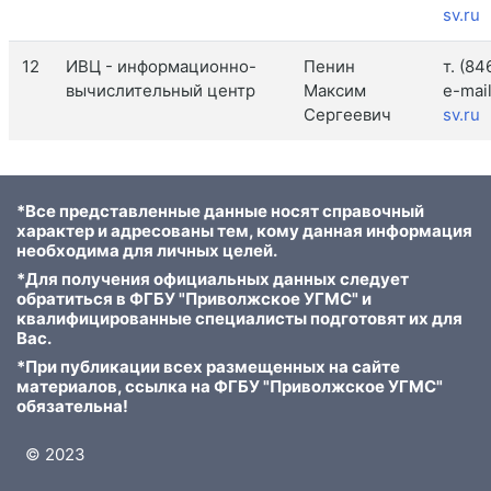
sv.ru
12
ИВЦ - информационно-
Пенин
т. (84
вычислительный центр
Максим
e-mai
Сергеевич
sv.ru
*Все представленные данные носят справочный
характер и адресованы тем, кому данная информация
необходима для личных целей.
*Для получения официальных данных следует
обратиться в ФГБУ "Приволжское УГМС" и
квалифицированные специалисты подготовят их для
Вас.
*При публикации всех размещенных на сайте
материалов, ссылка на ФГБУ "Приволжское УГМС"
обязательна!
© 2023