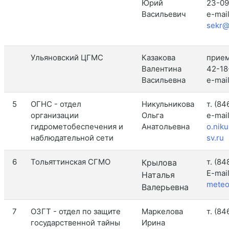
Юрий
23-09
Васильевич
e-mail
sekr@
Ульяновский ЦГМС
Казакова
прием
Валентина
42-18
Васильевна
e-mai
5
ОГНС - отдел
Никульникова
т. (84
организации
Ольга
e-mail
гидрометобеспечения и
Анатольевна
o.nik
наблюдательной сети
sv.ru
6
Тольяттинская СГМО
т. (84
Крылова
E-mail
Наталья
meteo
Валерьевна
7
ОЗГТ - отдел по защите
Маркелова
т. (8
государственной тайны
Ирина