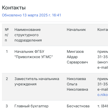
Контакты
Обновлено 13 марта 2025 г. 16:41
№
Наименование
Начальник
Конта
п/
структурного
п
подразделения
1
Начальник ФГБУ
Мингазов
прием
"Приволжское УГМС"
Айдар
31-35
Сарварович
(мног
e-mai
2
Заместитель начальника
Николаева
прием
учреждения
Ольга
31-35
Николаевна
e-mail
o.nik
3
Главный бухгалтер
Бесчастнова
т. (8