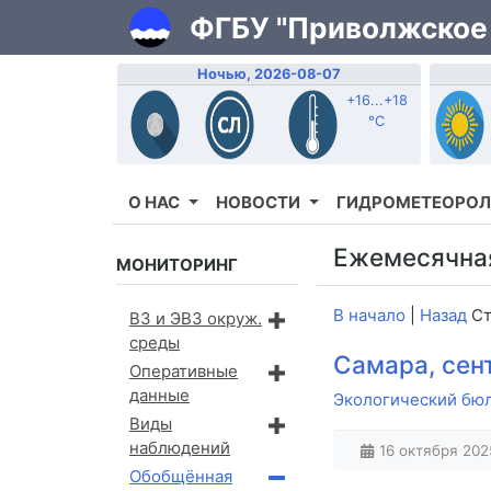
ФГБУ "Приволжское
Ночью, 2026-08-07
+16...+18
°C
О НАС
НОВОСТИ
ГИДРОМЕТЕОРОЛ
Ежемесячна
МОНИТОРИНГ
В начало
|
Назад
Ст
ВЗ и ЭВЗ окруж.
среды
Самара, сент
Оперативные
данные
Экологический бюлл
Виды
наблюдений
16 октября 2025
Обобщённая